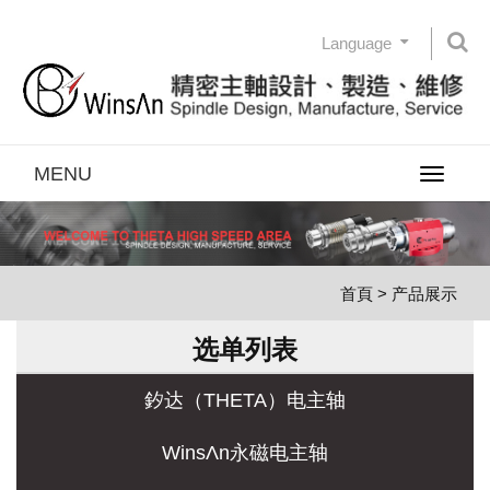
Language
MENU
Toggle
navigatio
首頁
> 产品展示
选单列表
釸达（THETA）电主轴
WinsΛn永磁电主轴