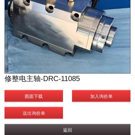
修整电主轴-DRC-11085
图面下载
加入询价单
送出询价单
返回