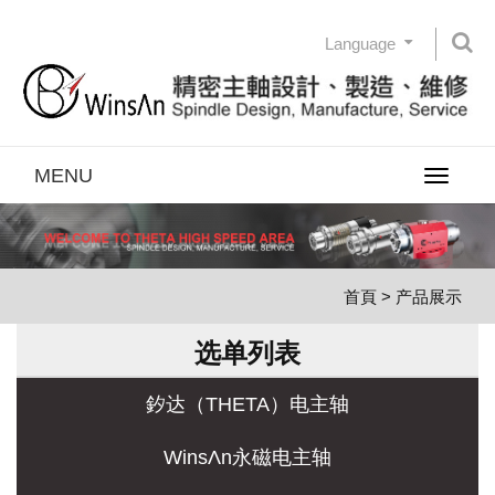
Language
MENU
Toggle
navigatio
首頁
> 产品展示
选单列表
釸达（THETA）电主轴
WinsΛn永磁电主轴