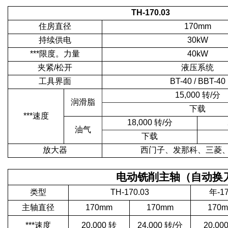
TH-170.03
住房直径
170mm
持续供电
30kW
***限度。
力量
40kW
夹紧/松开
液压系统
工具界面
BT-40 / BBT-40
15,000 转/分
润滑脂
下载
***速度
18,000 转/分
油气
下载
放大器
西门子、发那科、三菱
电动铣削主轴（自动换
类型
TH-170.03
年-1
主轴直径
170mm
170mm
170
***速度
20,000 转
24,000 转/分
20,00