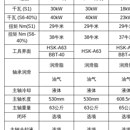
千瓦 (S1)
30kW
30kW
18k
千瓦 (S6-40%)
40kW
40kW
23k
扭矩 Nm(S1)
29牛米
29牛米
29牛
扭矩 Nm (S6-
38牛米
38牛米
37牛
40%)
HSK-A63
HSK-
工具界面
HSK-A63
BBT-40
BBT-
润滑脂
润滑脂
润滑
轴承润滑
油气
油气
油
主轴冷却
液体
液体
液
主轴长度
530mm
530mm
608.
主轴重量
63公斤
63公斤
65公
闭环
选项
选项
选
主轴冷却液
选项
选项
选