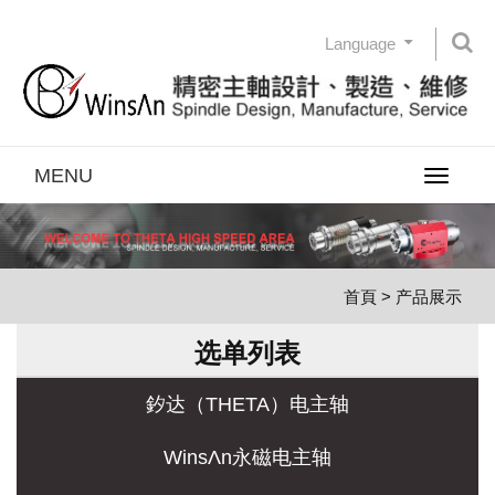
Language
MENU
Toggle
navigatio
首頁
> 产品展示
选单列表
釸达（THETA）电主轴
WinsΛn永磁电主轴